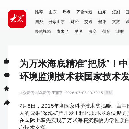
推荐
山东
热点
齐鲁制造
山东
短剧
国资
开放山东
财经
交通
健康
文旅
果然视频
青未了
灵境
深度
创意
观察
为万米海底精准“把脉”！
环境监测技术获国家技术
大众新闻·半岛新闻
王丽平
2026-07-08 19:29:15
原创
7月8日，2025年度国家科学技术奖揭晓。由
人的成果“深海矿产开发工程地质环境原位观测技
在国际上率先实现了万米海底沉积物力学性质
心技术支撑。