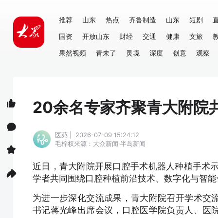
推荐
山东
热点
齐鲁制造
山东
短剧
国资
开放山东
财经
交通
健康
文旅
果然视频
青未了
灵境
深度
创意
观察
20余名专家齐聚青大附院
医苑 | 2026-07-09 15:24:12
毛梓权
来源：大众新闻·半岛新闻
近日，青大附院开展口腔手术机器人种植手术示
学者共同围绕口腔种植前沿技术、数字化与智能
为进一步深化交流成果，青大附院召开学术交
书记蒋光峰出席会议，口腔医学院负责人、医