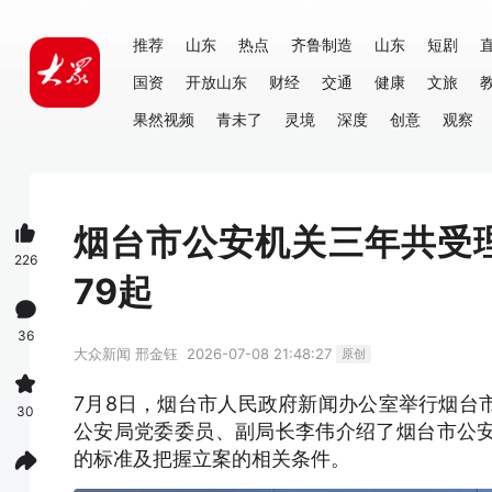
推荐
山东
热点
齐鲁制造
山东
短剧
国资
开放山东
财经
交通
健康
文旅
果然视频
青未了
灵境
深度
创意
观察
烟台市公安机关三年共受
226
79起
36
大众新闻
邢金钰
2026-07-08 21:48:27
原创
7月8日，烟台市人民政府新闻办公室举行烟台
30
公安局党委委员、副局长李伟介绍了烟台市公
的标准及把握立案的相关条件。