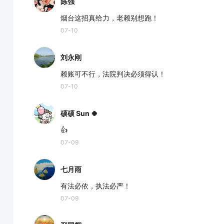
陈强
烟台这招真给力，老赖别想跑！
07-10
刘永刚
赖账可不行，法院判决必须得认！
07-10
硕硕 Sun 🍀
👍
07-09
七月雨
有法必依，执法必严！
07-09