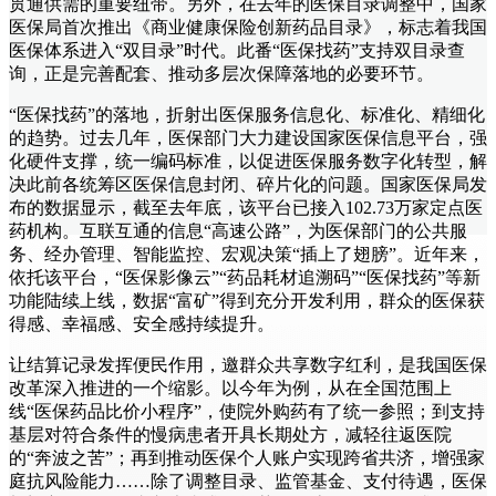
贯通供需的重要纽带。另外，在去年的医保目录调整中，国家
医保局首次推出《商业健康保险创新药品目录》，标志着我国
医保体系进入“双目录”时代。此番“医保找药”支持双目录查
询，正是完善配套、推动多层次保障落地的必要环节。
“医保找药”的落地，折射出医保服务信息化、标准化、精细化
的趋势。过去几年，医保部门大力建设国家医保信息平台，强
化硬件支撑，统一编码标准，以促进医保服务数字化转型，解
决此前各统筹区医保信息封闭、碎片化的问题。国家医保局发
布的数据显示，截至去年底，该平台已接入102.73万家定点医
药机构。互联互通的信息“高速公路”，为医保部门的公共服
务、经办管理、智能监控、宏观决策“插上了翅膀”。近年来，
依托该平台，“医保影像云”“药品耗材追溯码”“医保找药”等新
功能陆续上线，数据“富矿”得到充分开发利用，群众的医保获
得感、幸福感、安全感持续提升。
让结算记录发挥便民作用，邀群众共享数字红利，是我国医保
改革深入推进的一个缩影。以今年为例，从在全国范围上
线“医保药品比价小程序”，使院外购药有了统一参照；到支持
基层对符合条件的慢病患者开具长期处方，减轻往返医院
的“奔波之苦”；再到推动医保个人账户实现跨省共济，增强家
庭抗风险能力……除了调整目录、监管基金、支付待遇，医保