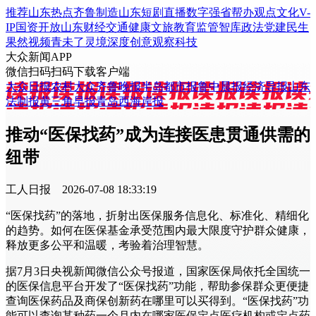
推荐
山东
热点
齐鲁制造
山东
短剧
直播
数字强省
帮办
观点
文化
V-
IP
国资
开放山东
财经
交通
健康
文旅
教育
监管
智库
政法
党建
民生
果然视频
青未了
灵境
深度
创意
观察
科技
大众新闻APP
微信扫码
扫码下载客户端
大众日报
农村大众
齐鲁晚报
半岛都市报
鲁中晨报
经济导报
山东
法制报
黄三角早报
青岛西海岸报
推动“医保找药”成为连接医患贯通供需的
纽带
工人日报
2026-07-08 18:33:19
“医保找药”的落地，折射出医保服务信息化、标准化、精细化
的趋势。如何在医保基金承受范围内最大限度守护群众健康，
释放更多公平和温暖，考验着治理智慧。
据7月3日央视新闻微信公众号报道，国家医保局依托全国统一
的医保信息平台开发了“医保找药”功能，帮助参保群众更便捷
查询医保药品及商保创新药在哪里可以买得到。“医保找药”功
能可以查询某种药一个月内在哪家医保定点医疗机构或定点药