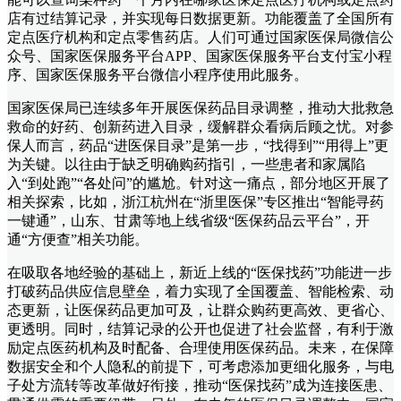
店有过结算记录，并实现每日数据更新。功能覆盖了全国所有
定点医疗机构和定点零售药店。人们可通过国家医保局微信公
众号、国家医保服务平台APP、国家医保服务平台支付宝小程
序、国家医保服务平台微信小程序使用此服务。
国家医保局已连续多年开展医保药品目录调整，推动大批救急
救命的好药、创新药进入目录，缓解群众看病后顾之忧。对参
保人而言，药品“进医保目录”是第一步，“找得到”“用得上”更
为关键。以往由于缺乏明确购药指引，一些患者和家属陷
入“到处跑”“各处问”的尴尬。针对这一痛点，部分地区开展了
相关探索，比如，浙江杭州在“浙里医保”专区推出“智能寻药
一键通”，山东、甘肃等地上线省级“医保药品云平台”，开
通“方便查”相关功能。
在吸取各地经验的基础上，新近上线的“医保找药”功能进一步
打破药品供应信息壁垒，着力实现了全国覆盖、智能检索、动
态更新，让医保药品更加可及，让群众购药更高效、更省心、
更透明。同时，结算记录的公开也促进了社会监督，有利于激
励定点医药机构及时配备、合理使用医保药品。未来，在保障
数据安全和个人隐私的前提下，可考虑添加更细化服务，与电
子处方流转等改革做好衔接，推动“医保找药”成为连接医患、