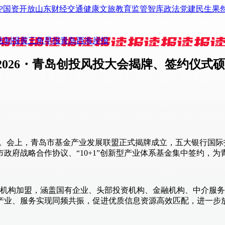
P
国资
开放山东
财经
交通
健康
文旅
教育
监管
智库
政法
党建
民生
果
法制报
黄三角早报
青岛西海岸报
026・青岛创投风投大会揭牌、签约仪式
召开。会上，青岛市基金产业发展联盟正式揭牌成立，五大银行国
政府战略合作协议、“10+1”创新型产业体系基金集中签约，
0家机构加盟，涵盖国有企业、头部投资机构、金融机构、中介服
产业、服务实现同频共振，促进优质信息资源高效匹配，进一步