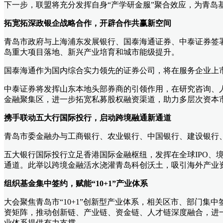
下一步，联盟将充分发挥自身“产学研金服”聚合效应，为青岛基
拓宽拓深政银企战略合作，开辟合作共赢新空间
青岛市政府与上海浦东发展银行、国泰海通证券、中泰证券签
岛重大项目落地、新兴产业培育和城市能级提升。
国泰海通作为国内综合实力领先的证券公司，将在服务企业上
中泰证券将发挥山东本地头部券商的引领作用，在研究咨询、
金融聚集区，进一步拓宽私募股权融资渠道，助力多层次资本
携手联动五大行国际投行，启动跨境融通新通道
青岛市委金融办与工商银行、农业银行、中国银行、建设银行
五大银行国际投行立足香港国际金融枢纽，发挥在全球
IPO
通道。此举以跨境金融活水浇灌青岛科创沃土，吸引海外产业
组织基金集中签约，赋能“
10+1”产业体系
大会聚焦青岛市“
10+1”创新型产业体系，相关区市、部门集
资矩阵，推动创新链、产业链、资金链、人才链深度融合，进
业体系提供有力支撑。