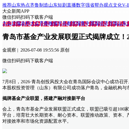
推荐
山东
热点
齐鲁制造
山东
短剧
直播
数字强省
帮办
观点
文化
V-I
大众新闻APP
微信扫码
扫码下载客户端
大众日报
农村大众
齐鲁晚报
半岛都市报
鲁中晨报
经济导报
山东
青岛市基金产业发展联盟正式揭牌成立！2
金观察 | 2026-07-08 19:55:56
原创
微信扫码
扫码下载客户端
7月
8日，2026·青岛创投风投大会在青岛国际会议中心成功
本股权投资管理（山东）有限公司成功落户青岛，金融机构与市
揭牌基金产业联盟，搭建产融对接新平台
会上，青岛市基金产业发展联盟正式成立，联盟已吸引超
10
平台，培育壮大长期资本、耐心资本。联盟推动政策、资本、
对接效率和市场化资源配置水平。