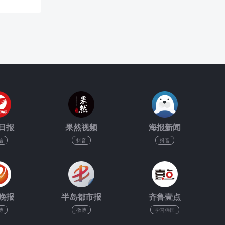
日报
果然视频
海报新闻
信
抖音
抖音
晚报
半岛都市报
齐鲁壹点
博
微博
学习强国