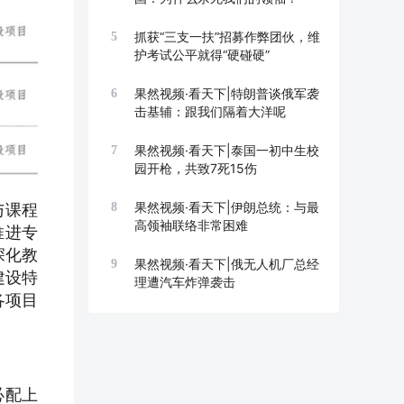
抓获“三支一扶”招募作弊团伙，维
5
护考试公平就得“硬碰硬”
果然视频·看天下|特朗普谈俄军袭
6
击基辅：跟我们隔着大洋呢
果然视频·看天下|泰国一初中生校
7
园开枪，共致7死15伤
果然视频·看天下|伊朗总统：与最
8
与课程
高领袖联络非常困难
推进专
深化教
果然视频·看天下|俄无人机厂总经
9
建设特
理遭汽车炸弹袭击
各项目
必配上