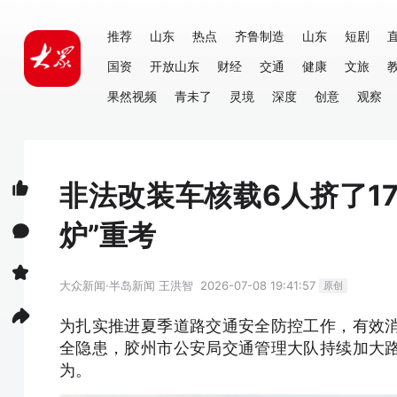
推荐
山东
热点
齐鲁制造
山东
短剧
国资
开放山东
财经
交通
健康
文旅
果然视频
青未了
灵境
深度
创意
观察
非法改装车核载6人挤了1
炉”重考
大众新闻·半岛新闻
王洪智
2026-07-08 19:41:57
原创
为扎实推进夏季道路交通安全防控工作，有效
全隐患，胶州市公安局交通管理大队持续加大
为。