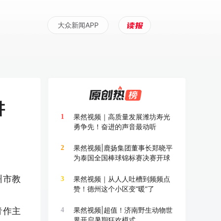
大众新闻APP
讲
果然视频｜高质量发展潍坊寿光
1
勇争先！奋进的声音最动听
果然视频|鹿扬集团董事长郑晓平
2
为泰国全国棒球锦标赛决赛开球
州市教
果然视频｜从人人吐槽到频频点
3
赞！德州这个小区变“暖”了
青作主
果然视频|超值！济南野生动物世
4
界开启暑期狂欢模式