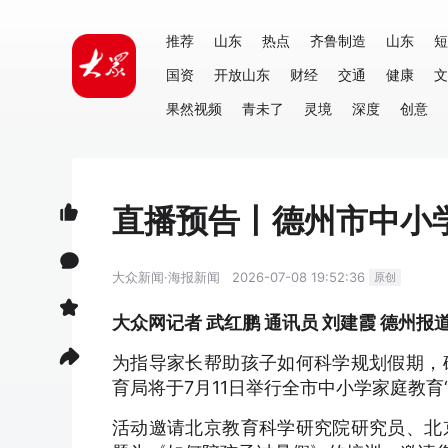
推荐
山东
热点
齐鲁制造
山东
短
国资
开放山东
财经
交通
健康
文
果然视频
青未了
灵境
深度
创意
直播预告丨德州市中小学
大众新闻·海报新闻
2026-07-08 19:52:36
原创
大众网记者 武红鹏 通讯员 刘建霞 德州报
为指导家长帮助孩子如何科学规划假期，
育局将于7月11日举行全市中小学家庭教育
活动邀请北京教育科学研究院研究员、北