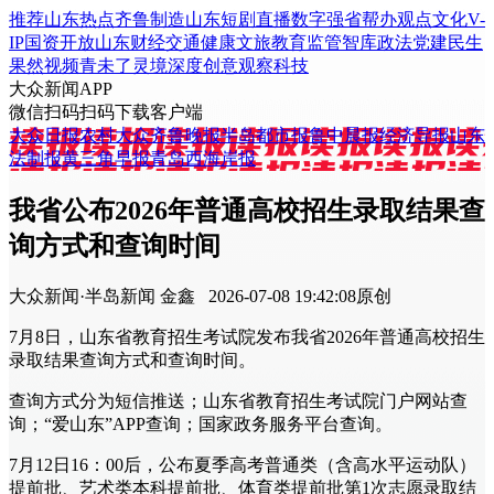
推荐
山东
热点
齐鲁制造
山东
短剧
直播
数字强省
帮办
观点
文化
V-
IP
国资
开放山东
财经
交通
健康
文旅
教育
监管
智库
政法
党建
民生
果然视频
青未了
灵境
深度
创意
观察
科技
大众新闻APP
微信扫码
扫码下载客户端
大众日报
农村大众
齐鲁晚报
半岛都市报
鲁中晨报
经济导报
山东
法制报
黄三角早报
青岛西海岸报
我省公布2026年普通高校招生录取结果查
询方式和查询时间
大众新闻·半岛新闻
金鑫
2026-07-08 19:42:08
原创
7月8日，山东省教育招生考试院发布我省2026年普通高校招生
录取结果查询方式和查询时间。
查询方式分为短信推送；山东省教育招生考试院门户网站查
询；“爱山东”APP查询；国家政务服务平台查询。
7月12日16：00后，公布夏季高考普通类（含高水平运动队）
提前批、艺术类本科提前批、体育类提前批第1次志愿录取结