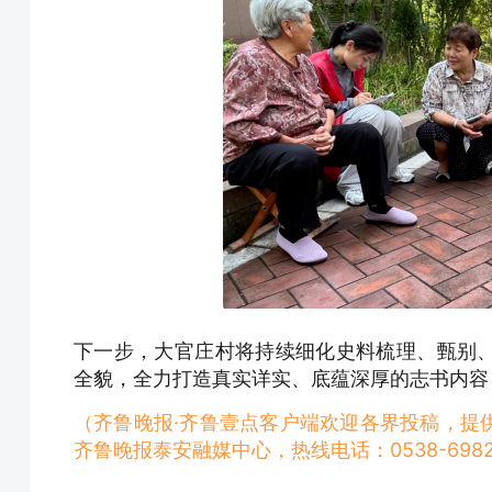
下一步，大官庄村将持续细化史料梳理、甄别
全貌，全力打造真实详实、底蕴深厚的志书内容
（齐鲁晚报·齐鲁壹点客户端欢迎各界投稿，提
齐鲁晚报泰安融媒中心，热线电话：0538-6982