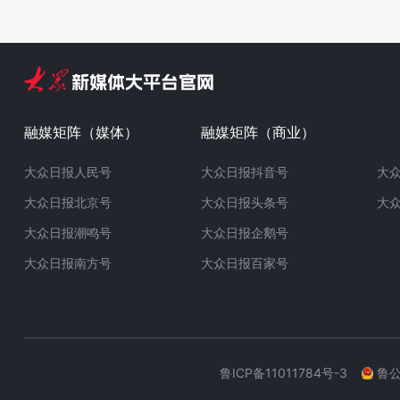
融媒矩阵（媒体）
融媒矩阵（商业）
大众日报人民号
大众日报抖音号
大
大众日报北京号
大众日报头条号
大
大众日报潮鸣号
大众日报企鹅号
大众日报南方号
大众日报百家号
鲁ICP备11011784号-3
鲁公网