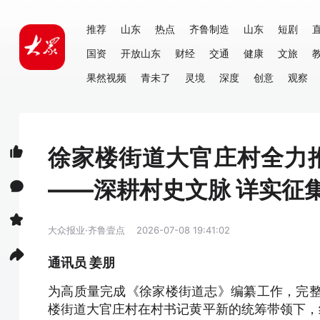
推荐
山东
热点
齐鲁制造
山东
短剧
国资
开放山东
财经
交通
健康
文旅
果然视频
青未了
灵境
深度
创意
观察
徐家楼街道大官庄村全力
——深耕村史文脉 详实征
大众报业·齐鲁壹点
2026-07-08 19:41:02
通讯员 姜朋
为高质量完成《徐家楼街道志》编纂工作，完整
楼街道大官庄村在村书记黄平新的统筹带领下，