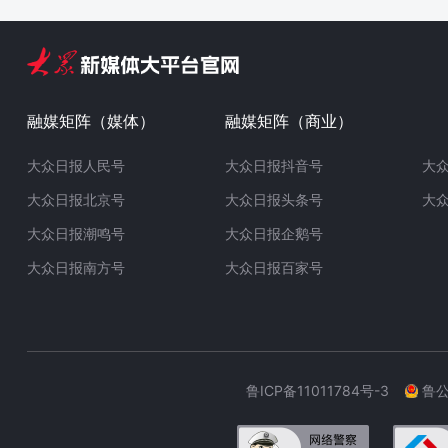
融媒矩阵（媒体）
融媒矩阵（商业）
大众日报人民号
大众日报抖音号
大
大众日报北京号
大众日报头条号
大
大众日报潮鸣号
大众日报企鹅号
大众日报南方号
大众日报百家号
鲁ICP备11011784号-3
鲁公网