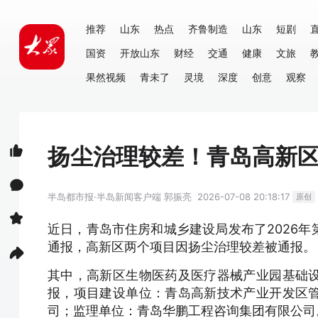
推荐
山东
热点
齐鲁制造
山东
短剧
国资
开放山东
财经
交通
健康
文旅
果然视频
青未了
灵境
深度
创意
观察
扬尘治理较差！青岛高新
半岛都市报·半岛新闻客户端
郭振亮
2026-07-08 20:18:17
原创
近日，青岛市住房和城乡建设局发布了2026
通报，高新区两个项目因扬尘治理较差被通报。
其中，高新区生物医药及医疗器械产业园基础
报，项目建设单位：青岛高新技术产业开发区
司；监理单位：青岛华鹏工程咨询集团有限公司