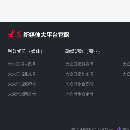
融媒矩阵（媒体）
融媒矩阵（商业）
大众日报人民号
大众日报抖音号
大
大众日报北京号
大众日报头条号
大
大众日报潮鸣号
大众日报企鹅号
大众日报南方号
大众日报百家号
鲁ICP备11011784号-3
鲁公网