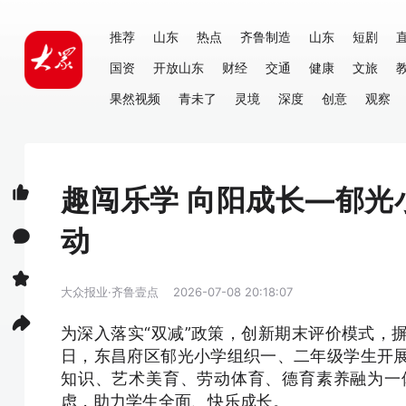
推荐
山东
热点
齐鲁制造
山东
短剧
国资
开放山东
财经
交通
健康
文旅
果然视频
青未了
灵境
深度
创意
观察
趣闯乐学 向阳成长—郁
动
大众报业·齐鲁壹点
2026-07-08 20:18:07
为深入落实“双减”政策，创新期末评价模式，
日，东昌府区郁光小学组织一、二年级学生开
知识、艺术美育、劳动体育、德育素养融为一
虑，助力学生全面、快乐成长。