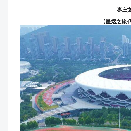
枣庄
【星熠之旅·