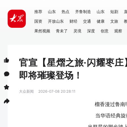
推荐
山东
热点
齐鲁制造
山东
短剧
国资
开放山东
财经
交通
健康
文旅
果然视频
青未了
灵境
深度
创意
观察
官宣【星熠之旅·闪耀枣
即将璀璨登场！
大众新闻
2026-07-08 20:28:11
榴香漫过鲁南
当华语经典旋
当群星的脚步踏