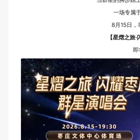
一场专属
8月15日
【
星熠之旅·
即