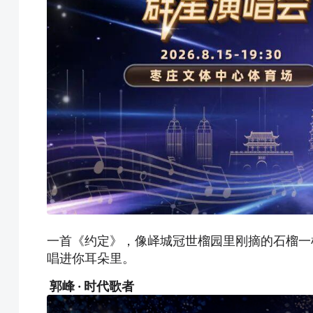
一首《约定》，像峄城冠世榴园里刚摘的石榴一
唱进你耳朵里。
郭峰 · 时代歌者