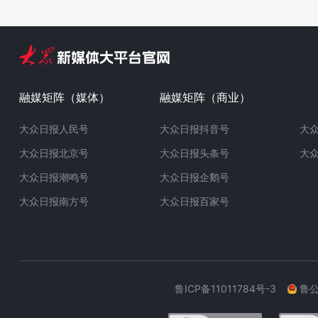
融媒矩阵（媒体）
融媒矩阵（商业）
大众日报人民号
大众日报抖音号
大
大众日报北京号
大众日报头条号
大
大众日报潮鸣号
大众日报企鹅号
大众日报南方号
大众日报百家号
鲁ICP备11011784号-3
鲁公网