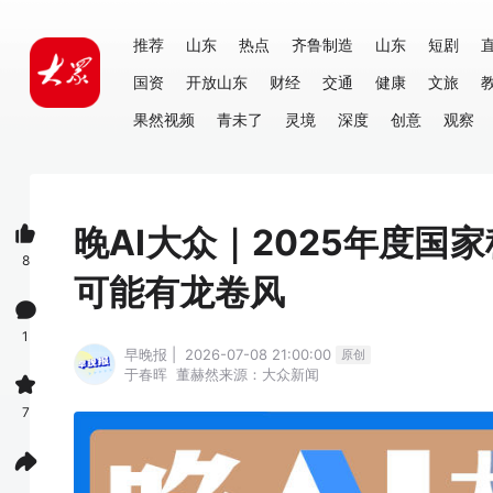
推荐
山东
热点
齐鲁制造
山东
短剧
国资
开放山东
财经
交通
健康
文旅
果然视频
青未了
灵境
深度
创意
观察
晚AI大众｜2025年度
8
可能有龙卷风
1
早晚报 | 2026-07-08 21:00:00
原创
于春晖
董赫然
来源：大众新闻
7