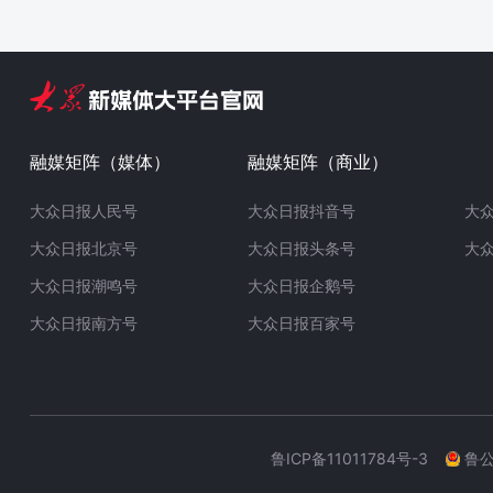
融媒矩阵（媒体）
融媒矩阵（商业）
大众日报人民号
大众日报抖音号
大
大众日报北京号
大众日报头条号
大
大众日报潮鸣号
大众日报企鹅号
大众日报南方号
大众日报百家号
鲁ICP备11011784号-3
鲁公网