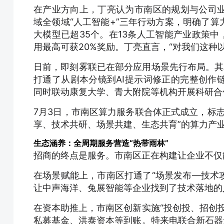
在产业方向上，丁亮认为市南区的规划与公司业
域全领域“人工智能+”三年行动方案，明确了
大模型已超35个。在13条人工智能产业政策中
用最高可获20%奖励。丁亮直言，“对我们这种
日前，即刻雾联已在部分应用场景先行布局。其A
打通了从剧本分镜到AI提示词修正的完整创作
同时联动康复大学、青大附院等机构开展科研合
7月3日，市南区算力服务联合体正式成立，标
享、技术共研、场景共建、生态共育”的算力产
生态涵养：全周期服务营造“热带雨林”
招商的终点是服务。市南区正在构建让企业不仅能
在场景赋能上，市南区打通了“场景发布—技术
让中声海洋、兔展智能等企业找到了技术落地的
在资本助推上，市南区创新实施“投创投、招创
私募基金、洪泰资本等到账。特来电联合新石器