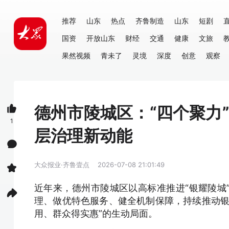
推荐
山东
热点
齐鲁制造
山东
短剧
国资
开放山东
财经
交通
健康
文旅
果然视频
青未了
灵境
深度
创意
观察
德州市陵城区：“四个聚力
1
层治理新动能
大众报业·齐鲁壹点
2026-07-08 21:01:49
近年来，德州市陵城区以高标准推进“银耀陵城
理、做优特色服务、健全机制保障，持续推动银
用、群众得实惠”的生动局面。