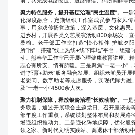
前，共完成电路改造、道路修缮、纠纷调解等民生
聚力特色服务，提升基层治理“民生温度”。
一是
化深度融合，定期组织工作室成员参与家风传
事，用乡戏传扬党政策，深入基层，文化惠民
进乡村，开展各类文艺展演活动800余场次，
桑榆。老干部工作室打造“怡心相伴 护航夕阳
所“怡”，搭建“线上热线+线下阵地”平台，组建
动。熊春华工作室已开展心理健康教育讲座、精神
志心有所安、情有所暖。三是聚焦“一老一小”，
进“托育+助老”服务融合发展。组织老党员开
老慰问、数字助老等志愿服务，实现代际共融、
及“一老一小”4500余人次。
聚力机制保障，释放银龄治理“长效动能”。
一是
务联盟，通过开展联合主题党日、召开座谈会
部年度工作重点，系统谋划整体布局和发展路
增强组织推动力。二是强化阵地保障，优化服
领之家、新时代文明实践站、离退休干部活动中