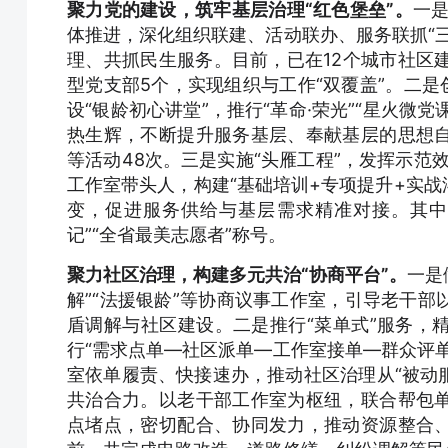
聚力党的建设，筑牢基层治理“红色堡垒”。
一是
体推进，深化组织联建、活动联办、服务联抓“
理、共抓民生服务。目前，已在12个城市社区
型党支部5个，实现组织与工作“双覆盖”。二是
设“银龄初心讲堂”，推行“革命·荣光”“星火微
热生辉，不断提升服务基层、奉献基层的思想
等活动48次。三是实施“头雁工程”，发挥示范效
工作室带头人，构建“基础培训+专项提升+实战淬
变，促进服务供给与基层需求精准对接。其中
记”“全省最美志愿者”称号。
聚力社区治理，构建多元共治“协商平台”。
一是
解”“法援银龄”等协商议事工作室，引导老干
盾调解与社区建设。二是推行“菜单式”服务，
行“需求点单—社区派单—工作室接单—群众评
室依单履责、快接速办，推动社区治理从“被动服
共治合力。以老干部工作室为枢纽，联合帮包
点堵点，密切配合、协同发力，推动资源整合