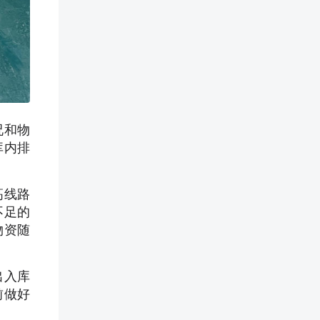
况和物
库内排
高线路
不足的
物资随
出入库
前做好