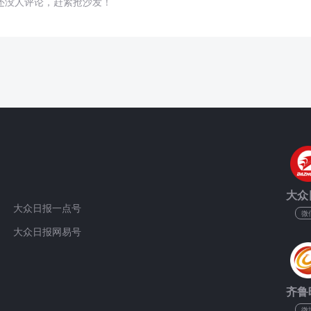
还没人评论，赶紧抢沙发！
大众
大众日报一点号
微
大众日报网易号
齐鲁
微