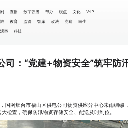
剧
直播
数字强省
帮办
观点
文化
V-IP
旅
教育
监管
智库
政法
党建
民生
观察
科技
公司：“党建+物资安全”筑牢防
求，国网烟台市福山区供电公司物资供应分中心未雨绸缪
送大检查，确保防汛物资存储安全、配送及时到位。