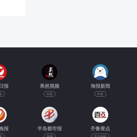
日报
果然视频
海报新闻
信
抖音
抖音
晚报
半岛都市报
齐鲁壹点
博
微博
学习强国