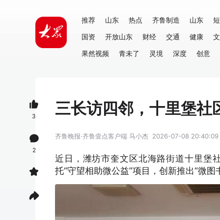
推荐
山东
热点
齐鲁制造
山东
短
国资
开放山东
财经
交通
健康
文
果然视频
青未了
灵境
深度
创意
三长访四邻，十里堡社
3
齐鲁晚报·齐鲁壹点客户端
马小杰
2026-07-08 20:40:09
2
近日，潍坊市奎文区北海路街道十里堡社
托“守望相助微公益”项目，创新推出“微图