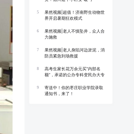
果然视频|超值！济南野生动物世
5
界开启暑期狂欢模式
果然视频|老人不慎坠井，众人合
6
力施救
果然视频|老人身陷河边淤泥，消
7
防员紧急到场救援
高考生家长花万余元买“内部名
8
额”，承诺的公办专科变民办大专
寄送中！你的枣庄职业学院录取
9
通知书，来了！