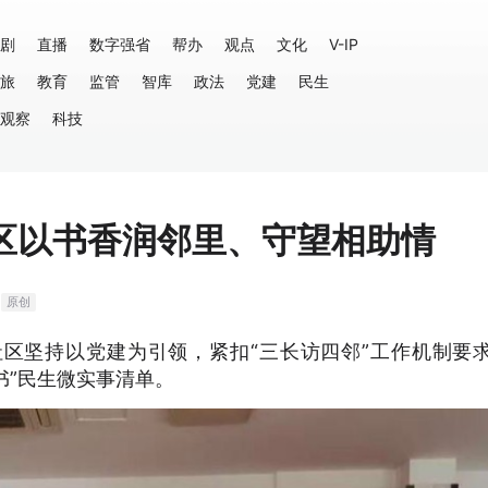
剧
直播
数字强省
帮办
观点
文化
V-IP
旅
教育
监管
智库
政法
党建
民生
观察
科技
区以书香润邻里、守望相助情
原创
区坚持以党建为引领，紧扣“三长访四邻”工作机制要
书”民生微实事清单。