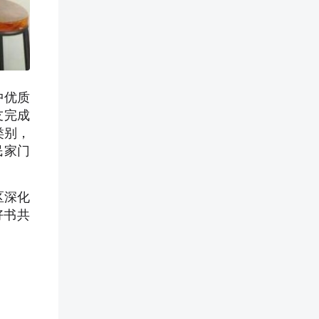
中优质
友完成
类别，
民家门
区深化
好书共