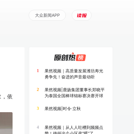
大众新闻APP
果然视频｜高质量发展潍坊寿光
1
勇争先！奋进的声音最动听
果然视频|鹿扬集团董事长郑晓平
2
为泰国全国棒球锦标赛决赛开球
求，依
果然视频|时令·立秋
3
果然视频｜从人人吐槽到频频点
4
赞！德州这个小区变“暖”了