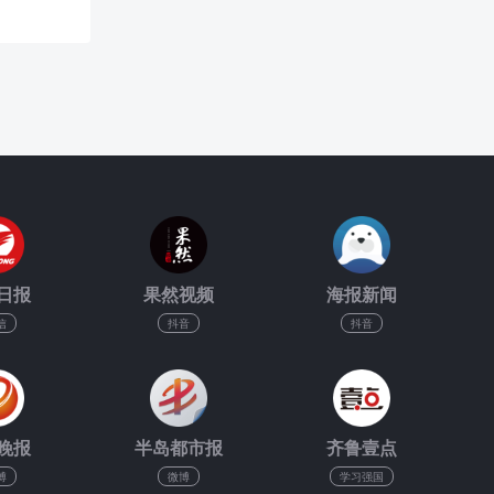
日报
果然视频
海报新闻
信
抖音
抖音
晚报
半岛都市报
齐鲁壹点
博
微博
学习强国