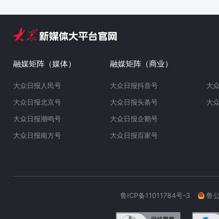
融媒矩阵（媒体）
融媒矩阵（商业）
大众日报人民号
大众日报抖音号
大
大众日报北京号
大众日报头条号
大
大众日报潮鸣号
大众日报企鹅号
大众日报南方号
大众日报百家号
鲁ICP备11011784号-3
鲁公网