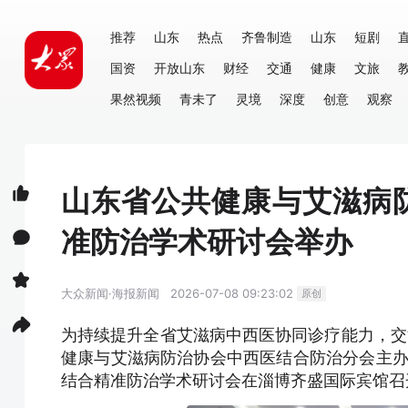
推荐
山东
热点
齐鲁制造
山东
短剧
国资
开放山东
财经
交通
健康
文旅
果然视频
青未了
灵境
深度
创意
观察
山东省公共健康与艾滋病
准防治学术研讨会举办
大众新闻·海报新闻
2026-07-08 09:23:02
原创
为持续提升全省艾滋病中西医协同诊疗能力，交
健康与艾滋病防治协会中西医结合防治分会主办
结合精准防治学术研讨会在淄博齐盛国际宾馆召