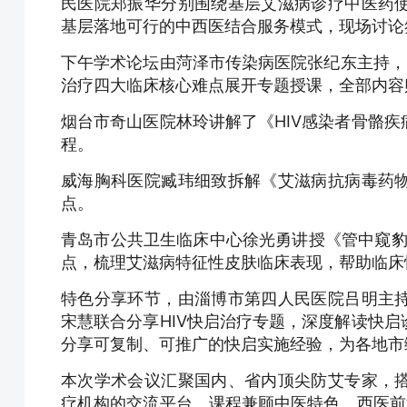
民医院郑振华分别围绕基层艾滋病诊疗中医药
基层落地可行的中西医结合服务模式，现场讨论
下午学术论坛由菏泽市传染病医院张纪东主持，
治疗四大临床核心难点展开专题授课，全部内容
烟台市奇山医院林玲讲解了《HIV感染者骨骼
程。
威海胸科医院臧玮细致拆解《艾滋病抗病毒药
点。
青岛市公共卫生临床中心徐光勇讲授《管中窥豹
点，梳理艾滋病特征性皮肤临床表现，帮助临床
特色分享环节，由淄博市第四人民医院吕明主
宋慧联合分享HIV快启治疗专题，深度解读快
分享可复制、可推广的快启实施经验，为各地市
本次学术会议汇聚国内、省内顶尖防艾专家，
疗机构的交流平台。课程兼顾中医特色、西医前