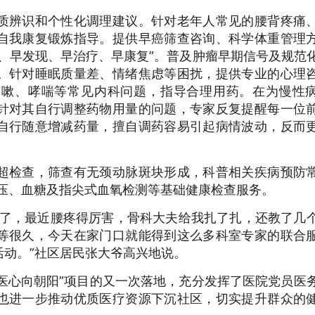
质辨识和个性化调理建议。针对老年人常见的腰背疼痛
自我康复锻炼指导。提供早癌筛查咨询、科学体重管理
、早发现、早治疗、早康复”。普及肿瘤早期信号及规范
。针对睡眠质量差、情绪焦虑等困扰，提供专业的心理
咳嗽、哮喘等常见内科问题，指导合理用药。在为慢性
针对其自行调整药物用量的问题，专家反复提醒每一位
自行随意增减药量，擅自调药容易引起病情波动，反而
超检查，筛查有无颈动脉斑块形成，科普相关疾病预防
血压、血糖及指尖式血氧检测等基础健康检查服务。
队了，最近腰疼得厉害，骨科大夫给我扎了扎，还教了几
等很久，今天在家门口就能得到这么多科室专家的联合
动。”社区居民张大爷高兴地说。
“医心向朝阳”项目的又一次落地，充分发挥了医院党员医
也进一步推动优质医疗资源下沉社区，切实提升群众的