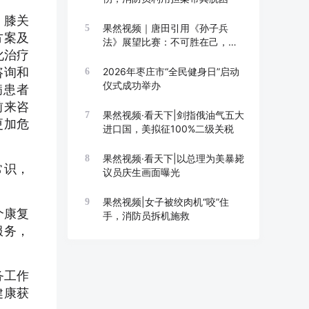
、膝关
果然视频｜唐田引用《孙子兵
5
方案及
法》展望比赛：不可胜在己，可
化治疗
胜在敌
咨询和
2026年枣庄市“全民健身日”启动
6
仪式成功举办
病患者
前来咨
果然视频·看天下|剑指俄油气五大
7
更加危
进口国，美拟征100%二级关税
果然视频·看天下|以总理为美暴毙
8
常识，
议员庆生画面曝光
果然视频|女子被绞肉机“咬”住
9
个康复
手，消防员拆机施救
服务，
务工作
健康获