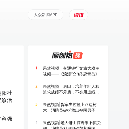
大众新闻APP
果然视频｜交通银行文旅大戏主
1
视频——《浪漫“交”织·恋青岛》
果然视频｜唐田：培养年轻人和
2
追求成绩不矛盾，不会用成绩换
朝阳社
成长
义诊活
果然视频|货车失控撞上路边树
3
木，消防员破拆救出被困男子
阵容强
果然视频|老人进山摘野果不慎受
4
伤，消防员利用担架帮其脱困