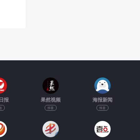
日报
果然视频
海报新闻
信
抖音
抖音