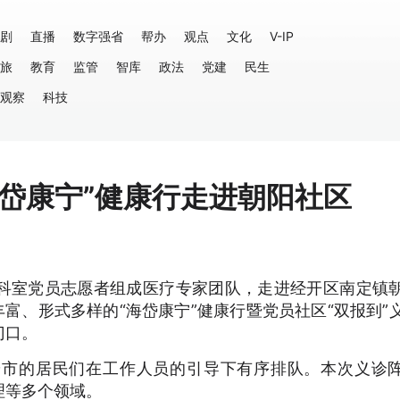
剧
直播
数字强省
帮办
观点
文化
V-IP
旅
教育
监管
智库
政法
党建
民生
观察
科技
岱康宁”健康行走进朝阳社区
科室党员志愿者组成医疗专家团队，走进经开区南定镇
丰富、形式多样的“海岱康宁”健康行暨党员社区“双报到”
门口。
赶市的居民们在工作人员的引导下有序排队。本次义诊
理等多个领域。