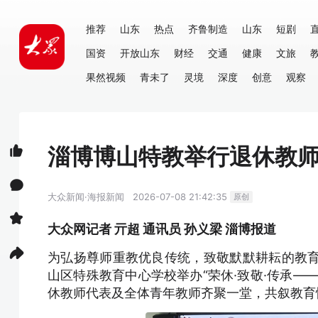
推荐
山东
热点
齐鲁制造
山东
短剧
国资
开放山东
财经
交通
健康
文旅
果然视频
青未了
灵境
深度
创意
观察
淄博博山特教举行退休教
大众新闻·海报新闻
2026-07-08 21:42:35
原创
大众网记者 亓超 通讯员 孙义梁 淄博报道
为弘扬尊师重教优良传统，致敬默默耕耘的教育
山区特殊教育中心学校举办“荣休·致敬·传承—
休教师代表及全体青年教师齐聚一堂，共叙教育