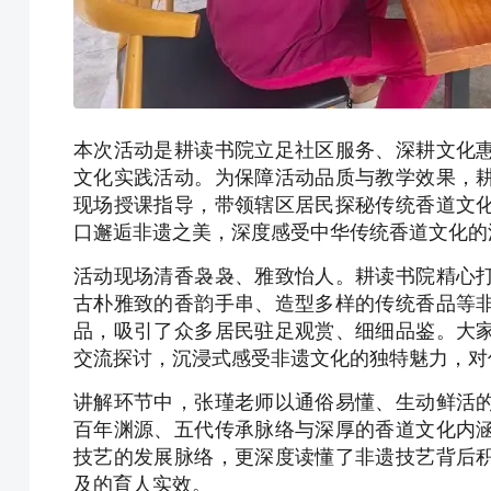
本次活动是耕读书院立足社区服务、深耕文化
文化实践活动。为保障活动品质与教学效果，
现场授课指导，带领辖区居民探秘传统香道文
口邂逅非遗之美，深度感受中华传统香道文化的
活动现场清香袅袅、雅致怡人。耕读书院精心
古朴雅致的香韵手串、造型多样的传统香品等
品，吸引了众多居民驻足观赏、细细品鉴。大
交流探讨，沉浸式感受非遗文化的独特魅力，对
讲解环节中，张瑾老师以通俗易懂、生动鲜活
百年渊源、五代传承脉络与深厚的香道文化内
技艺的发展脉络，更深度读懂了非遗技艺背后
及的育人实效。