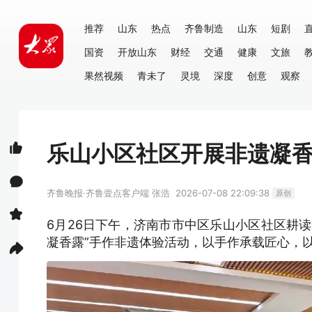
推荐
山东
热点
齐鲁制造
山东
短剧
国资
开放山东
财经
交通
健康
文旅
果然视频
青未了
灵境
深度
创意
观察
乐山小区社区开展非遗凝
齐鲁晚报·齐鲁壹点客户端
张浩
2026-07-08 22:09:38
原创
6月26日下午，济南市市中区乐山小区社区耕
凝香露”手作非遗体验活动，以手作承载匠心，