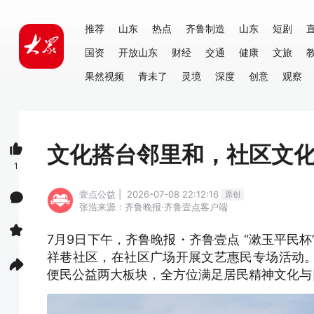
推荐
山东
热点
齐鲁制造
山东
短剧
国资
开放山东
财经
交通
健康
文旅
果然视频
青未了
灵境
深度
创意
观察
文化搭台邻里和，社区文
1
壹点公益 | 2026-07-08 22:12:16
原创
张浩
来源：齐鲁晚报·齐鲁壹点客户端
7月9日下午，齐鲁晚报・齐鲁壹点 “漱玉平民
祥巷社区，在社区广场开展文艺惠民专场活动
便民公益两大板块，全方位满足居民精神文化与