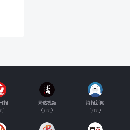
日报
果然视频
海报新闻
信
抖音
抖音