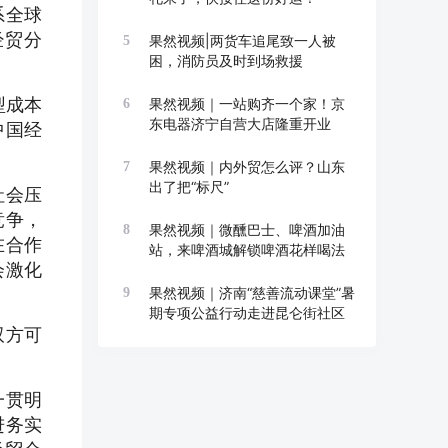
系全球
经贸分
果然视频|两货车追尾致一人被
5
困，消防员及时到场救援
型成本
果然视频｜一站购齐一个家！京
6
东电器济宁自营大店隆重开业
中国经
果然视频｜内外贸怎么评？山东
7
出了把“标尺”
社会压
竞争，
果然视频｜微醺巴士、啤酒加油
8
在合作
站，来啤酒城解锁啤酒花样喝法
会激化
果然视频｜济南“慈善流动课堂”暑
9
期专项公益行动走进昆仑街社区
双方可
一贯明
进务实