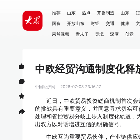
推荐
山东
热点
齐鲁制造
山东
短
国资
开放山东
财经
交通
健康
文
果然视频
青未了
灵境
深度
创意
中欧经贸沟通制度化释
中国经济网
2026-07-08 23:16:17
近日，中欧贸易投资磋商机制首次会
的挑战具有重要意义，并同意寻求切实可
处理和管控贸易分歧上步入制度化轨道，为
出双方以对话增进互信的明确信号。
中欧互为重要贸易伙伴，产业链供应