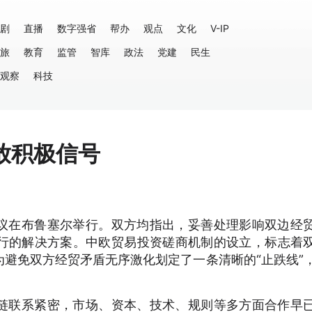
剧
直播
数字强省
帮办
观点
文化
V-IP
旅
教育
监管
智库
政法
党建
民生
观察
科技
放积极信号
议在布鲁塞尔举行。双方均指出，妥善处理影响双边经
行的解决方案。中欧贸易投资磋商机制的设立，标志着
避免双方经贸矛盾无序激化划定了一条清晰的“止跌线”
链联系紧密，市场、资本、技术、规则等多方面合作早