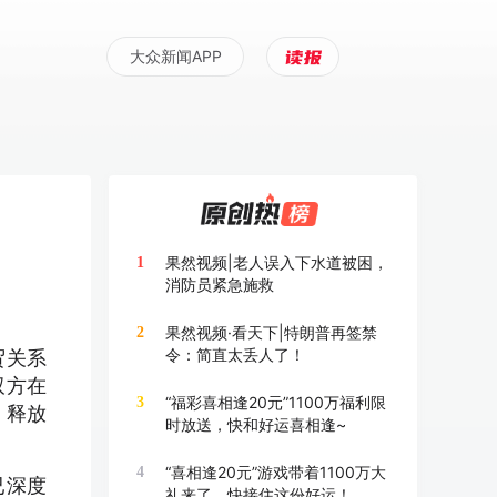
大众新闻APP
果然视频|老人误入下水道被困，
1
消防员紧急施救
果然视频·看天下|特朗普再签禁
2
令：简直太丢人了！
贸关系
双方在
“福彩喜相逢20元”1100万福利限
3
，释放
时放送，快和好运喜相逢~
“喜相逢20元”游戏带着1100万大
4
已深度
礼来了，快接住这份好运！