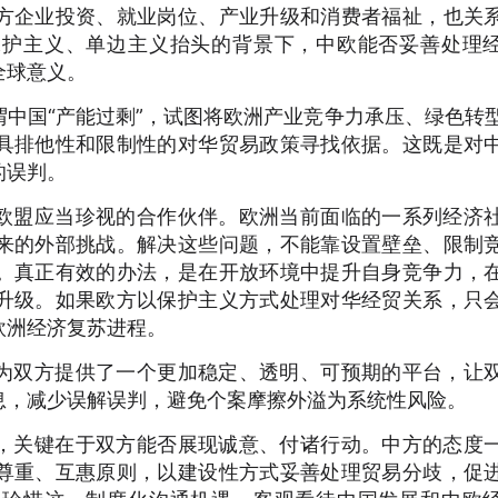
方企业投资、就业岗位、产业升级和消费者福祉，也关
保护主义、单边主义抬头的背景下，中欧能否妥善处理
全球意义。
中国“产能过剩”，试图将欧洲产业竞争力承压、绿色转
具排他性和限制性的对华贸易政策寻找依据。这既是对
的误判。
欧盟应当珍视的合作伙伴。欧洲当前面临的一系列经济
来的外部挑战。解决这些问题，不能靠设置壁垒、限制
。真正有效的办法，是在开放环境中提升自身竞争力，
升级。如果欧方以保护主义方式处理对华经贸关系，只
欧洲经济复苏进程。
为双方提供了一个更加稳定、透明、可预期的平台，让
息，减少误解误判，避免个案摩擦外溢为系统性风险。
，关键在于双方能否展现诚意、付诸行动。中方的态度
尊重、互惠原则，以建设性方式妥善处理贸易分歧，促