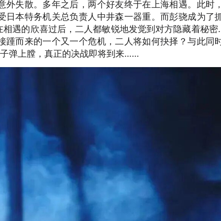
意外失散。多年之后，两个好友终于在上海相遇。此时
受日本特务机关总负责人中井森一器重。而彭骁成为了
。在相遇的欣喜过后，二人都敏锐地发觉到对方隐藏着秘密
接踵而来的一个又一个危机，二人将如何抉择？与此同
子弹上膛，真正的决战即将到来……