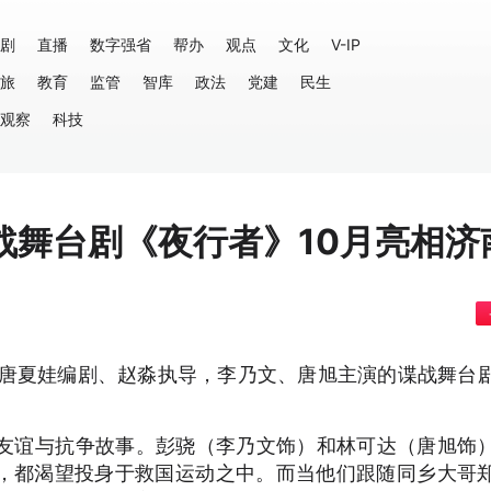
剧
直播
数字强省
帮办
观点
文化
V-IP
旅
教育
监管
智库
政法
党建
民生
观察
科技
战舞台剧《夜行者》10月亮相济
由唐夏娃编剧、赵淼执导，李乃文、唐旭主演的谍战舞台
。
、友谊与抗争故事。彭骁（李乃文饰）和林可达（唐旭饰
，都渴望投身于救国运动之中。而当他们跟随同乡大哥