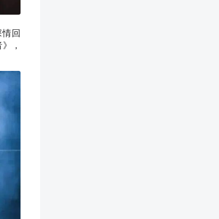
深情回
者》，