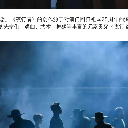
概念。《夜行者》的创作源于对澳门回归祖国25周年的
的先辈们。戏曲、武术、舞狮等丰富的元素贯穿《夜行