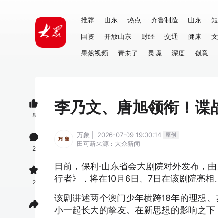
推荐
山东
热点
齐鲁制造
山东
短
国资
开放山东
财经
交通
健康
文
果然视频
青未了
灵境
深度
创意
李乃文、唐旭领衔！谍
8
万象 | 2026-07-09 19:00:14
原创
田可新
来源：大众新闻
2
日前，保利·山东省会大剧院对外发布，
行者》，将在10月6日、7日在该剧院亮相
2
该剧讲述两个澳门少年横跨18年的理想
小一起长大的挚友。在新思想的影响之下