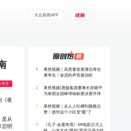
大众新闻APP
南
果然视频｜高质量发展潍坊寿光
1
勇争先！奋进的声音最动听
果然视频|鹿扬集团董事长郑晓平
2
为泰国全国棒球锦标赛决赛开球
剧《夜
果然视频｜从人人吐槽到频频点
3
赞！德州这个小区变“暖”了
）是从
《孔子·金鸢奇境》XR电影正式上
4
郑启明
线，山东文化“两创”再添沉浸力作