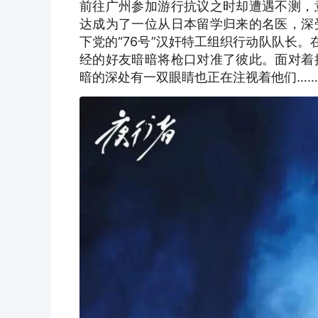
前往广州参加游行抗议之时却遭遇不测，
达成为了一位从日本留学归来的名医，深
下党的“76号”汉奸特工组织行动队队长
经的好友暗暗将枪口对准了彼此。面对着
暗的深处有一双眼睛也正在注视着他们……