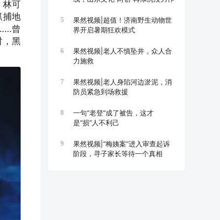
，林可
抓捕地
果然视频|超值！济南野生动物世
5
……曾
界开启暑期狂欢模式
时，黑
果然视频|老人不慎坠井，众人合
6
力施救
果然视频|老人身陷河边淤泥，消
7
防员紧急到场救援
一句“老登”成了被告，这才
8
是“损”人不利己
果然视频|“梅姨案”进入审查起诉
9
阶段，寻子家长等待一个真相