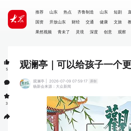
推荐
山东
热点
齐鲁制造
山东
短剧
国资
开放山东
财经
交通
健康
文旅
果然视频
青未了
灵境
深度
创意
观察
观澜亭｜可以给孩子一个
5
观澜亭 | 2026-07-09 07:59:17
原创
杨新会
来源：大众新闻
3