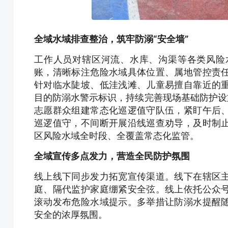
全域水域排查整治，筑牢防溺“安全墙”
工作人员对辖区河流、水库、沟渠等各类风险
账，清晰标注危险水域具体位置、属地管控责
针对临水陡坡、低洼浅滩、儿童易擅自靠近的
目的防溺水警示标识，持续完善现场基础防护设
志愿群众组建常态化巡逻值守队伍，紧盯午后
巡逻值守，不间断开展沿线巡查劝导，及时制
区风险水域全时段、全覆盖常态化监管。
全域宣传多点发力，营造全民防护氛围
线上线下同步发力拓宽宣传渠道。线下在辖区
庭、隔代监护家庭绷紧安全弦。线上依托公众
滚动发布危险水域提示。多举措让防溺水提醒
安全的浓厚氛围。