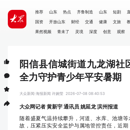
推荐
山东
热点
齐鲁制造
山东
短剧
国资
开放山东
财经
交通
健康
文旅
果然视频
青未了
灵境
深度
创意
观察
阳信县信城街道九龙湖社
全力守护青少年平安暑期
大众新闻·海报新闻
许婉莹
2026-07-08 08:40:53
大众网记者 黄新宇 通讯员 姚延龙 滨州报道
随着盛夏气温持续攀升，河道、水库、池塘等
故，压紧压实安全监护与属地管控责任，近期