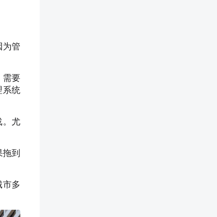
因为管
，需要
理系统
战。尤
果拖到
城市多