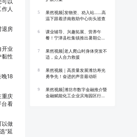
您可以
工作人
果然视频|发物资、劝入站……高
5
温下跟着济南救助中心街头巡查
时退房
课业辅导、兴趣拓展、营养午
6
餐！宁津县杜集镇推出暑期公益
托管班
自开业
果然视频|老人爬山时身体突发不
7
户黏性
适，众人合力救援
果然视频｜高质量发展潍坊寿光
8
晚18
勇争先！奋进的声音最动听
果然视频|潍坊市数字金融推介暨
9
在重庆
金融赋能化工企业滨海园区行举
办
平台看
可以做
选“延