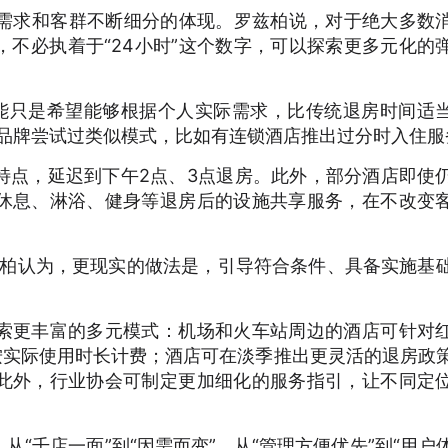
场需求和客群不断细分的体现。罗兹柏说，对于绝大多数
不必执着于“24小时”这个数字，可以探索更多元化的
可能只是希望能够根据个人实际需求，比传统退房时间适
店品牌尝试过类似模式，比如有连锁酒店推出过分时入住服
特点，延迟到下午2点、3点退房。此外，部分酒店即使
休息、淋浴、健身等退房后的设施共享服务，在不改变
”罗兹柏认为，更现实的做法是，引导符合条件、具备实施基
索更丰富的多元模式：机场和火车站周边的酒店可针对
按实际使用时长计费；酒店可在淡季推出更灵活的退房政
此外，行业协会可制定更加细化的服务指引，让不同定
“千店一面”到“因需而变”，从“管理方便优先”到“用户