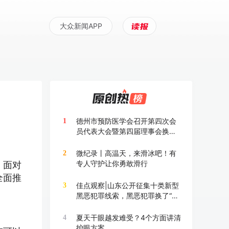
大众新闻APP
德州市预防医学会召开第四次会
1
员代表大会暨第四届理事会换届
大会
微纪录丨高温天，来滑冰吧！有
2
专人守护让你勇敢滑行
。面对
全面推
佳点观察|山东公开征集十类新型
3
黑恶犯罪线索，黑恶犯罪换了“马
甲”也要打
夏天干眼越发难受？4个方面讲清
4
护眼方案