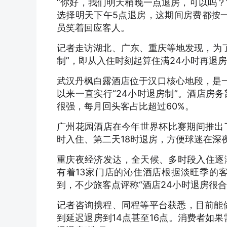
“你好，我们明天稍晚一点退房，可以吗？”
选择明天下午5点退房，这期间房费都按
员笑着回应客人。
记者走访湖北、广东、重庆等地发现，为了
制”，即从入住时刻起算住满24小时再退房
武汉丹枫白露酒店位于汉口核心地段，是一
以来一直实行“24小时退房制”。酒店房
很强，每月回头客占比超过60%。
广州花园酒店在今年世界杯比赛期间推出了
时入住、第二天18时退房，方便球迷在深
重庆夜经济发达，全天候、多时段入住逐
有着13家门店的沁住酒店根据淡旺季的客
到，不少旅客点评称“酒店24小时退房很合
记者咨询携程、同程等平台获悉，目前能
到延迟退房到14点甚至16点。消费者如