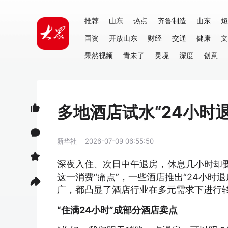
推荐
山东
热点
齐鲁制造
山东
短
国资
开放山东
财经
交通
健康
文
果然视频
青未了
灵境
深度
创意
多地酒店试水“24小时
新华社
2026-07-09 06:55:50
深夜入住、次日中午退房，休息几小时却要
这一消费“痛点”，一些酒店推出“24小
广，都凸显了酒店行业在多元需求下进行
“住满24小时”成部分酒店卖点