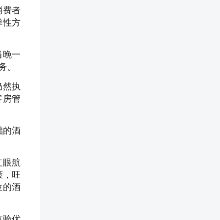
消费者
弹性方
当晚一
务。
仍然执
客房管
础的酒
红眼航
策，旺
位的酒
体验优