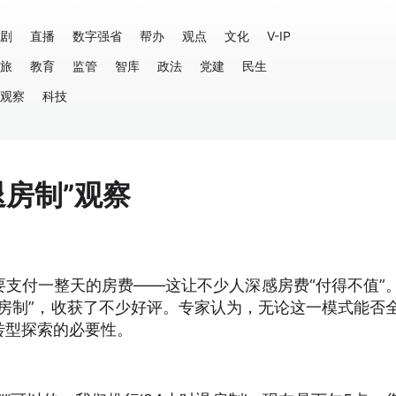
剧
直播
数字强省
帮办
观点
文化
V-IP
旅
教育
监管
智库
政法
党建
民生
观察
科技
退房制”观察
支付一整天的房费——这让不少人深感房费“付得不值”
时退房制”，收获了不少好评。专家认为，无论这一模式能否
转型探索的必要性。