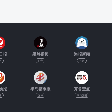
日报
果然视频
海报新闻
信
抖音
抖音
晚报
半岛都市报
齐鲁壹点
博
微博
学习强国