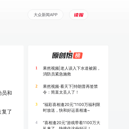
大众新闻APP
果然视频|老人误入下水道被困，
1
消防员紧急施救
果然视频·看天下|特朗普再签禁
2
令：简直太丢人了！
动员和
“福彩喜相逢20元”1100万福利限
3
时放送，快和好运喜相逢~
恢复了
“喜相逢20元”游戏带着1100万大
4
礼来了，快接住这份好运！