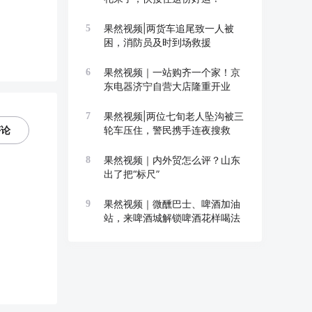
果然视频|两货车追尾致一人被
5
困，消防员及时到场救援
果然视频｜一站购齐一个家！京
6
东电器济宁自营大店隆重开业
果然视频|两位七旬老人坠沟被三
7
评论
轮车压住，警民携手连夜搜救
果然视频｜内外贸怎么评？山东
8
出了把“标尺”
果然视频｜微醺巴士、啤酒加油
9
站，来啤酒城解锁啤酒花样喝法