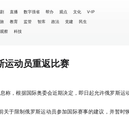
剧
直播
数字强省
帮办
观点
文化
V-IP
旅
教育
监管
智库
政法
党建
民生
观察
科技
斯运动员重返比赛
消息称，根据国际奥委会近期决定，即日起允许俄罗斯运
前关于限制俄罗斯运动员参加国际赛事的建议，并暂时