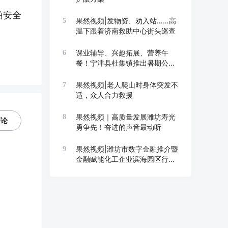
舶安全
果然视频|发物资、劝入站……高
5
温下跟着济南救助中心街头巡查
课业辅导、兴趣拓展、营养午
6
餐！宁津县杜集镇推出暑期公益
托管班
果然视频|老人爬山时身体突发不
7
适，众人合力救援
果然视频｜高质量发展潍坊寿光
8
评论
勇争先！奋进的声音最动听
果然视频|潍坊市数字金融推介暨
9
金融赋能化工企业滨海园区行举
办