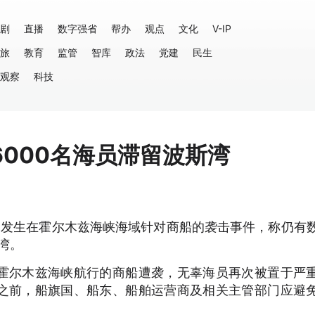
剧
直播
数字强省
帮办
观点
文化
V-IP
旅
教育
监管
智库
政法
党建
民生
观察
科技
000名海员滞留波斯湾
期发生在霍尔木兹海峡海域针对商船的袭击事件，称仍有
湾。
霍尔木兹海峡航行的商船遭袭，无辜海员再次被置于严
之前，船旗国、船东、船舶运营商及相关主管部门应避