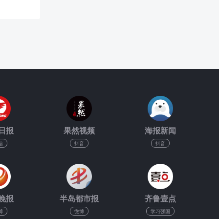
日报
果然视频
海报新闻
信
抖音
抖音
晚报
半岛都市报
齐鲁壹点
博
微博
学习强国