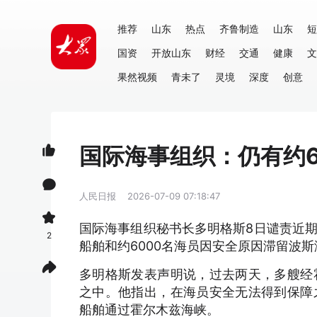
推荐
山东
热点
齐鲁制造
山东
短
国资
开放山东
财经
交通
健康
文
果然视频
青未了
灵境
深度
创意
国际海事组织：仍有约6
人民日报
2026-07-09 07:18:47
国际海事组织秘书长多明格斯8日谴责近
2
船舶和约6000名海员因安全原因滞留波斯
多明格斯发表声明说，过去两天，多艘经
之中。他指出，在海员安全无法得到保障
船舶通过霍尔木兹海峡。