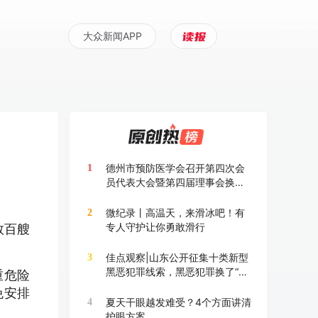
大众新闻APP
德州市预防医学会召开第四次会
1
员代表大会暨第四届理事会换届
大会
微纪录丨高温天，来滑冰吧！有
2
专人守护让你勇敢滑行
数百艘
佳点观察|山东公开征集十类新型
3
黑恶犯罪线索，黑恶犯罪换了“马
重危险
甲”也要打
免安排
夏天干眼越发难受？4个方面讲清
4
护眼方案