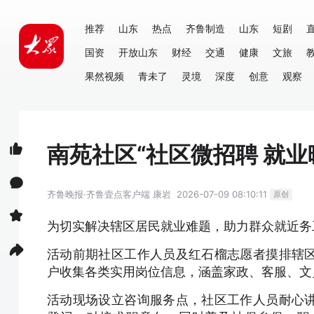
推荐
山东
热点
齐鲁制造
山东
短剧
国资
开放山东
财经
交通
健康
文旅
果然视频
青未了
灵境
深度
创意
观察
南苑社区“社区微招聘 就业
齐鲁晚报·齐鲁壹点客户端
康岩
2026-07-09 08:10:11
原创
为切实解决辖区居民就业难题，助力群众就近务
活动前期社区工作人员及红石榴志愿者摸排辖
户收集各类实用岗位信息，涵盖家政、客服、文
活动现场设立咨询服务点，社区工作人员耐心