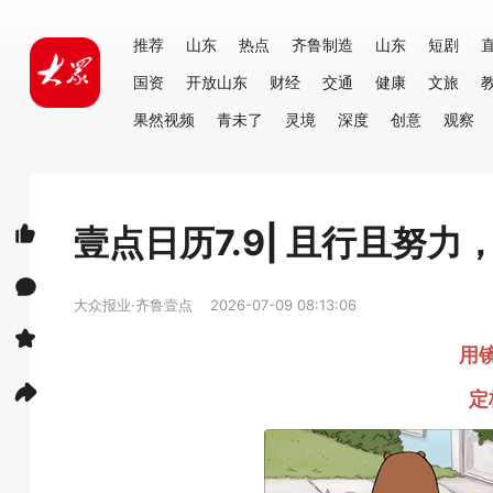
推荐
山东
热点
齐鲁制造
山东
短剧
国资
开放山东
财经
交通
健康
文旅
果然视频
青未了
灵境
深度
创意
观察
壹点日历7.9| 且行且努
大众报业·齐鲁壹点
2026-07-09 08:13:06
用
定