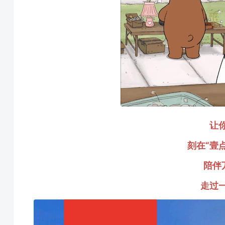
让
刻在“壹
陪伴
走过一