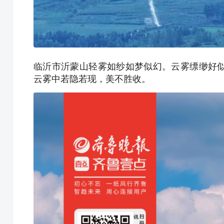
临沂市沂蒙山轻雾如纱如梦似幻。云雾缥缈好
云雾中若隐若现，美不胜收。