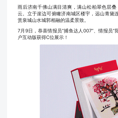
雨后济南千佛山满目清爽，满山松柏翠色层叠
云。立于崖边可俯瞰济南城区楼宇，远山青黛
赏泉城山水城郭相融的温柔景致。
7月9日，恭喜情报员“捕鱼达人007”、情报员
户互动版获得C位展示！