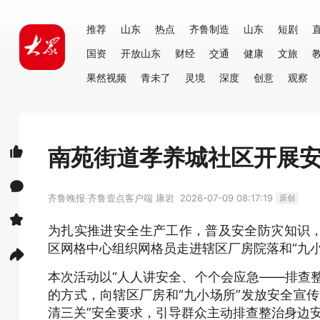
推荐
山东
热点
齐鲁制造
山东
短剧
国资
开放山东
财经
交通
健康
文旅
果然视频
青未了
灵境
深度
创意
观察
南苑街道孝养城社区开展
齐鲁晚报·齐鲁壹点客户端
康岩
2026-07-09 08:17:19
原创
为扎实推进安全生产工作，普及安全防灾知识
区网格中心组织网格员走进辖区厂房院落和“九
本次活动以“人人讲安全、个个会应急——排查
的方式，向辖区厂房和“九小场所”发放安全宣
清三关”安全要求，引导群众主动排查整治身边