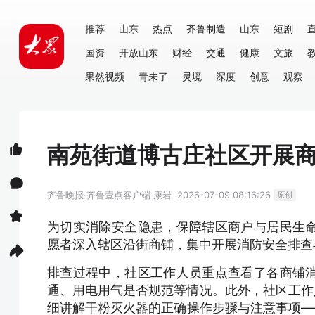
推荐
山东
热点
齐鲁制造
山东
短剧
国资
开放山东
财经
交通
健康
文旅
果然视频
青未了
灵境
深度
创意
观察
南苑街道博古庄社区开展
齐鲁晚报·齐鲁壹点客户端
康岩
2026-07-09 08:16:26
原创
为切实消除安全隐患，保障辖区商户与居民生
愿者深入辖区沿街商铺，集中开展消防安全排查
排查过程中，社区工作人员重点查看了各商铺
通、用电用气是否规范等情况。此外，社区工作
细讲解干粉灭火器的正确操作步骤与注意事项—