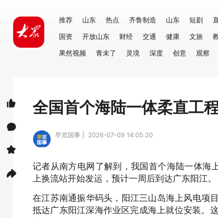
推荐
山东
热点
齐鲁制造
山东
短剧
国资
开放山东
财经
交通
健康
文旅
果然视频
青未了
灵境
深度
创意
观察
全国首个海陆一体柔直工
早览国事 | 2026-07-09 14:05:20
记者从南方电网了解到，我国首个海陆一体海
上换流站开始发运，预计一周后到达广东阳江。
在江苏南通振华码头，阳江三山岛海上风电项目
抵达广东阳江深海作业区完成海上就位安装。这