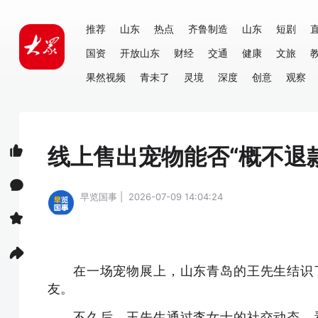
推荐
山东
热点
齐鲁制造
山东
短剧
国资
开放山东
财经
交通
健康
文旅
果然视频
青未了
灵境
深度
创意
观察
线上售出宠物能否“概不退
早览国事 | 2026-07-09 14:04:24
在一场宠物展上，山东青岛的王先生结识
友。
不久后，王先生通过李女士的社交动态，