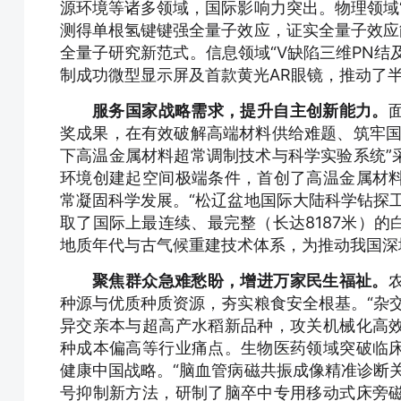
源环境等诸多领域，国际影响力突出。物理领域
测得单根氢键键强全量子效应，证实全量子效应
全量子研究新范式。信息领域“V缺陷三维PN结
制成功微型显示屏及首款黄光AR眼镜，推动了
服务国家战略需求，提升自主创新能力。
奖成果，在有效破解高端材料供给难题、筑牢国
下高温金属材料超常调制技术与科学实验系统”
环境创建起空间极端条件，首创了高温金属材
常凝固科学发展。“松辽盆地国际大陆科学钻探
取了国际上最连续、最完整（长达8187米）
地质年代与古气候重建技术体系，为推动我国深
聚焦群众急难愁盼，增进万家民生福祉。
种源与优质种质资源，夯实粮食安全根基。“杂
异交亲本与超高产水稻新品种，攻关机械化高
种成本偏高等行业痛点。生物医药领域突破临
健康中国战略。“脑血管病磁共振成像精准诊断
号抑制新方法，研制了脑卒中专用移动式床旁