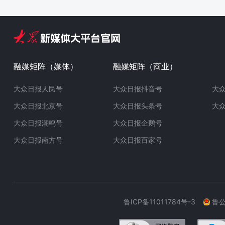
融媒矩阵（媒体）
融媒矩阵（商业）
大众日报人民号
大众日报抖音号
大
大众日报北京号
大众日报头条号
大
大众日报潮鸣号
大众日报企鹅号
大众日报南方号
大众日报百家号
鲁ICP备11011784号-3
鲁公网