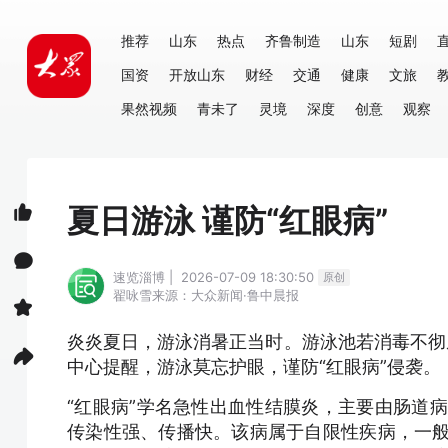
推荐
山东
热点
齐鲁制造
山东
短剧
国资
开放山东
财经
交通
健康
文旅
果然视频
青未了
灵境
深度
创意
观察
夏日游泳 谨防“红眼病”
速览淄博 | 2026-07-09 18:30:50
原创
翟咏雪
来源：大众新闻·鲁中晨报
炎炎夏日，游泳消暑正当时。游泳池若消毒不彻
中心提醒，游泳莫忘护眼，谨防“红眼病”侵袭。
“红眼病”学名急性出血性结膜炎，主要由肠道病
传染性强、传播快。该病属于自限性疾病，一般