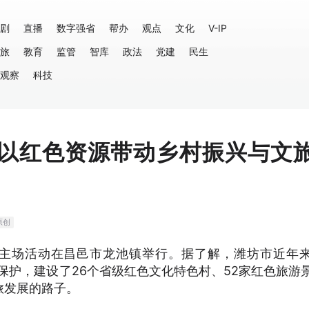
剧
直播
数字强省
帮办
观点
文化
V-IP
旅
教育
监管
智库
政法
党建
民生
观察
科技
以红色资源带动乡村振兴与文
原创
题月主场活动在昌邑市龙池镇举行。据了解，潍坊市近年
效保护，建设了26个省级红色文化特色村、52家红色旅游
旅发展的路子。