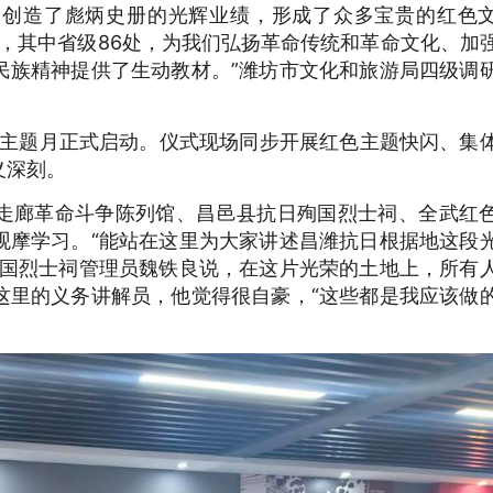
，创造了彪炳史册的光辉业绩，形成了众多宝贵的红色
处，其中省级86处，为我们弘扬革命传统和革命文化、加
民族精神提供了生动教材。”潍坊市文化和旅游局四级调
化主题月正式启动。仪式现场同步开展红色主题快闪、集
义深刻。
走廊革命斗争陈列馆、昌邑县抗日殉国烈士祠、全武红
观摩学习。“能站在这里为大家讲述昌潍抗日根据地这段
殉国烈士祠管理员魏铁良说，在这片光荣的土地上，所有
这里的义务讲解员，他觉得很自豪，“这些都是我应该做