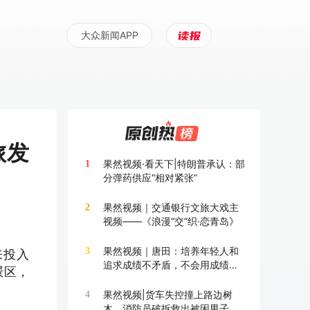
大众新闻APP
旅发
果然视频·看天下|特朗普承认：部
1
分弹药供应“相对紧张”
果然视频｜交通银行文旅大戏主
2
视频——《浪漫“交”织·恋青岛》
果然视频｜唐田：培养年轻人和
3
来投入
追求成绩不矛盾，不会用成绩换
景区，
成长
果然视频|货车失控撞上路边树
4
木，消防员破拆救出被困男子