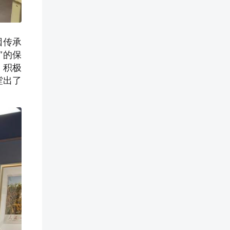
因传承
”的保
。积极
蹚出了