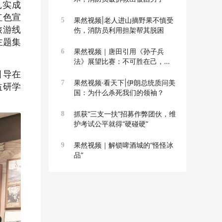
扎实成
红色宣
果然视频|老人进山摘野果不慎受
5
旅游线
伤，消防员利用担架帮其脱困
主题集
果然视频｜唐田引用《孙子兵
6
法》展望比赛：不可胜在己，可
胜在敌
引导在
果然视频·看天下|伊朗总统质问美
7
益研学
国：为什么杀死我们的领袖？
抓获“三支一扶”招募作弊团伙，维
8
护考试公平就得“硬碰硬”
果然视频｜解锁啤酒城的“怪怪冰
9
品”