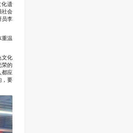
文化遗
强社会
研员李
体重温
色文化
光荣的
人都应
的，要