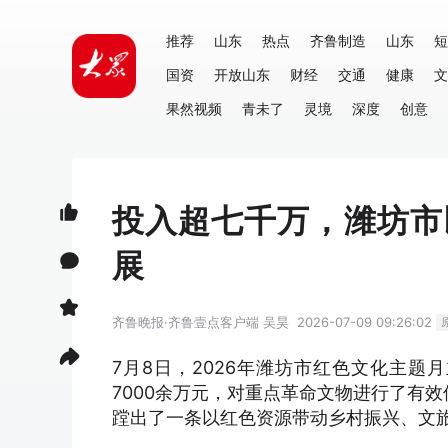
推荐
山东
热点
齐鲁制造
山东
短
国资
开放山东
财经
交通
健康
文
果然视频
青未了
灵境
深度
创意
投入超七千万，潍坊市
展
齐鲁晚报·齐鲁壹点客户端
吴昊
2026-07-09 09:26:02
7月8日，2026年潍坊市红色文化主
7000余万元，对重点革命文物进行了有
蹚出了一条以红色资源带动乡村振兴、文