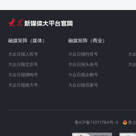
融媒矩阵（媒体）
融媒矩阵（商业）
大众日报人民号
大众日报抖音号
大
大众日报北京号
大众日报头条号
大
大众日报潮鸣号
大众日报企鹅号
大众日报南方号
大众日报百家号
鲁ICP备11011784号-3
鲁公网