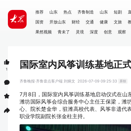
推荐
山东
热点
齐鲁制造
山东
短剧
国资
开放山东
财经
交通
健康
文旅
果然视频
青未了
灵境
深度
创意
观察
国际室内风筝训练基地正
1
齐鲁晚报·齐鲁壹点客户端
刘炳文
2026-07-09 09:25:33
原创
7月8日，国际室内风筝训练基地启动仪式在山
潍坊国际风筝会综合服务中心主任王保梁，潍
心、院长楚金华，驻潍高校代表、风筝非遗代
职业学院副院长张金柱主持。