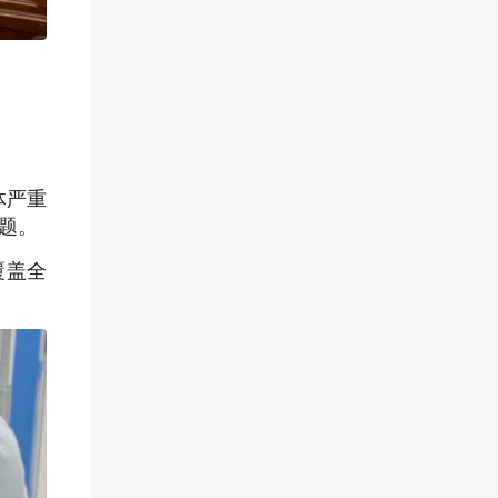
体严重
题。
覆盖全