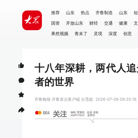
推荐
山东
热点
齐鲁制造
山东
短
国资
开放山东
财经
交通
健康
文
果然视频
青未了
灵境
深度
创意
十八年深耕，两代人追
者的世界
齐鲁晚报·齐鲁壹点客户端
台雪超
2026-07-09 09:25:16