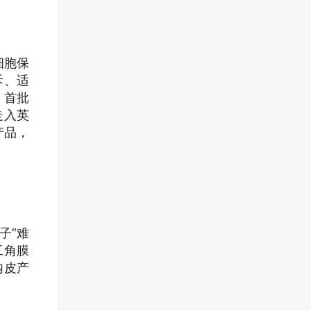
细胞保
斥、适
，首批
走入英
产品，
子”难
工角膜
内皮产