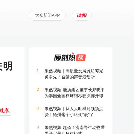
大众新闻APP
失明
果然视频｜高质量发展潍坊寿光
1
勇争先！奋进的声音最动听
果然视频|鹿扬集团董事长郑晓平
2
为泰国全国棒球锦标赛决赛开球
果然视频｜从人人吐槽到频频点
3
赞！德州这个小区变“暖”了
果然视频|超值！济南野生动物世
4
界开启暑期狂欢模式