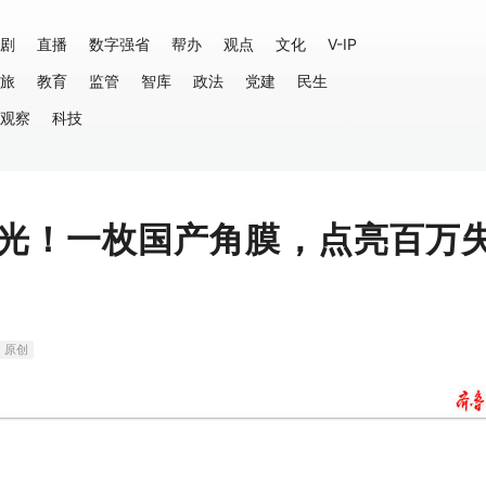
剧
直播
数字强省
帮办
观点
文化
V-IP
旅
教育
监管
智库
政法
党建
民生
观察
科技
光！一枚国产角膜，点亮百万
原创