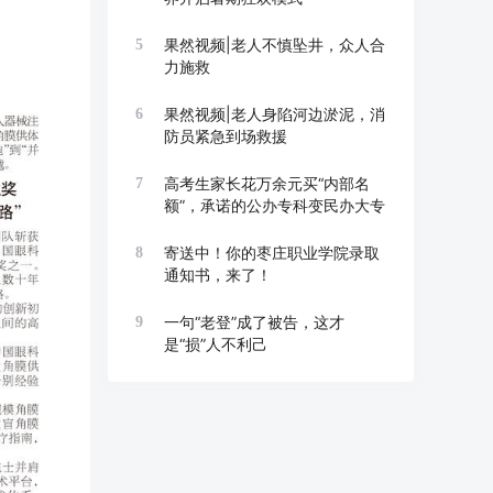
果然视频|老人不慎坠井，众人合
5
力施救
果然视频|老人身陷河边淤泥，消
6
防员紧急到场救援
高考生家长花万余元买“内部名
7
额”，承诺的公办专科变民办大专
寄送中！你的枣庄职业学院录取
8
通知书，来了！
一句“老登”成了被告，这才
9
是“损”人不利己