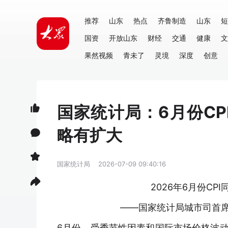
推荐
山东
热点
齐鲁制造
山东
短
国资
开放山东
财经
交通
健康
文
果然视频
青未了
灵境
深度
创意
国家统计局：6月份CP
略有扩大
国家统计局
2026-07-09 09:40:16
2026年6月份CP
——国家统计局城市司首席统
6月份，受季节性因素和国际市场价格波动