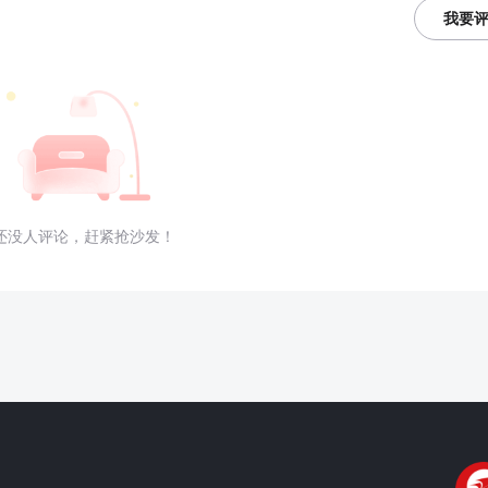
我要
还没人评论，赶紧抢沙发！