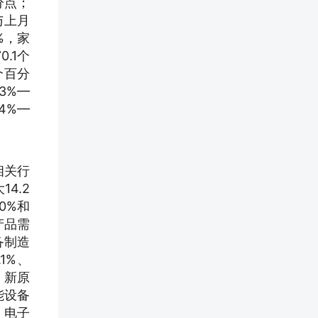
分点；
与上月
%，家
.1个
个百分
3%—
4%—
相关行
4.2
0%和
产品需
备制造
1%、
，新原
能设备
；电子