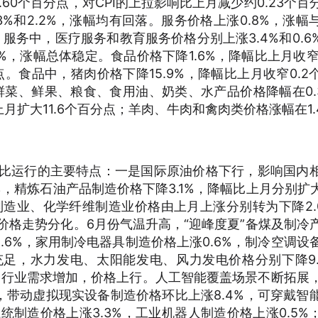
约0.60个百分点，对CPI的上拉影响比上月减少约0.23个百
%和2.2%，涨幅均有回落。服务价格上涨0.8%，涨幅
。服务中，医疗服务和教育服务价格分别上涨3.4%和0.6
1%，涨幅总体稳定。食品价格下降1.6%，降幅比上月收窄0
点。食品中，猪肉价格下降15.9%，降幅比上月收窄0.2
；鲜菜、鲜果、粮食、食用油、奶类、水产品价格降幅在0.
比上月扩大11.6个百分点；羊肉、牛肉和禽肉类价格涨幅在1.
PI环比运行的主要特点：一是国际原油价格下行，影响国内
，精炼石油产品制造价格下降3.1%，降幅比上月分别扩大1
制造业、化学纤维制造业价格由上月上涨分别转为下降2.
业价格走势分化。6月份气温升高，“迎峰度夏”备煤及制冷
.6%，家用制冷电器具制造价格上涨0.6%，制冷空调设
充足，水力发电、太阳能发电、风力发电价格分别下降9.
动部分行业需求增加，价格上行。人工智能覆盖场景不断拓展
带动虚拟现实设备制造价格环比上涨8.4%，可穿戴智
统制造价格上涨3.3%，工业机器人制造价格上涨0.5%