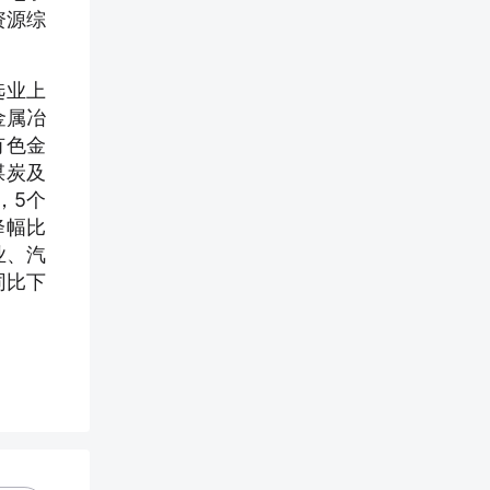
资源综
选业上
金属冶
有色金
煤炭及
，5个
降幅比
业、汽
同比下