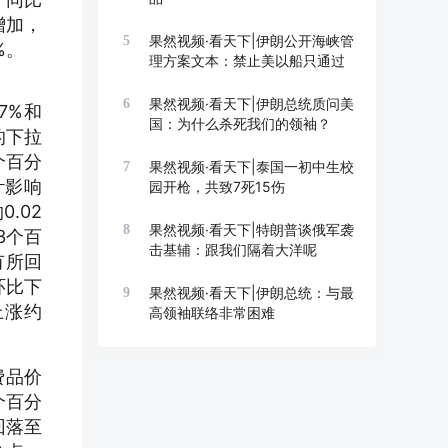
增加，
果然视频·看天下|伊朗公开海峡管
5
%。
理方案文本：禁止美以船只通过
果然视频·看天下|伊朗总统质问美
6
7%和
国：为什么杀死我们的领袖？
的下拉
个百分
果然视频·看天下|泰国一初中生校
7
计影响
园开枪，共致7死15伤
.02
果然视频·看天下|特朗普谈俄军袭
8
3个百
击基辅：跟我们隔着大洋呢
有所回
环比下
果然视频·看天下|伊朗总统：与最
9
上涨约
高领袖联络非常困难
费品价
个百分
回落至