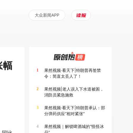
大众新闻APP
涨幅
果然视频·看天下|特朗普再签禁
1
令：简直太丢人了！
果然视频|老人误入下水道被困，
2
消防员紧急施救
果然视频·看天下|特朗普承认：部
3
分弹药供应“相对紧张”
果然视频｜解锁啤酒城的“怪怪冰
4
，同比
品”