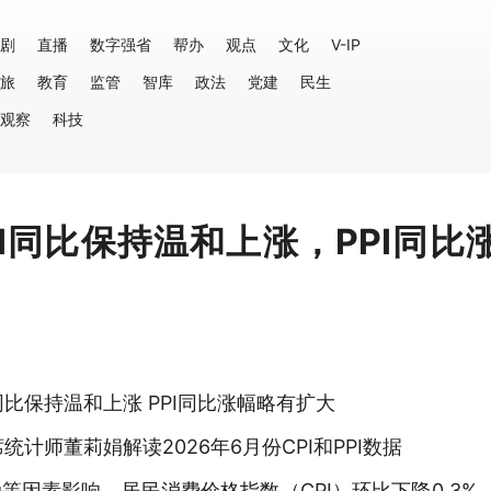
剧
直播
数字强省
帮办
观点
文化
V-IP
旅
教育
监管
智库
政法
党建
民生
观察
科技
I同比保持温和上涨，PPI同比
I同比保持温和上涨 PPI同比涨幅略有扩大
计师董莉娟解读2026年6月份CPI和PPI数据
等因素影响，居民消费价格指数（CPI）环比下降0.3%