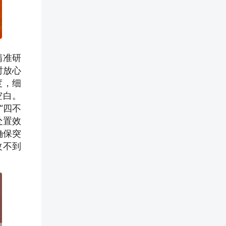
精准研
时放心
度，细
空白。
“四不
处置效
确保突
改不到