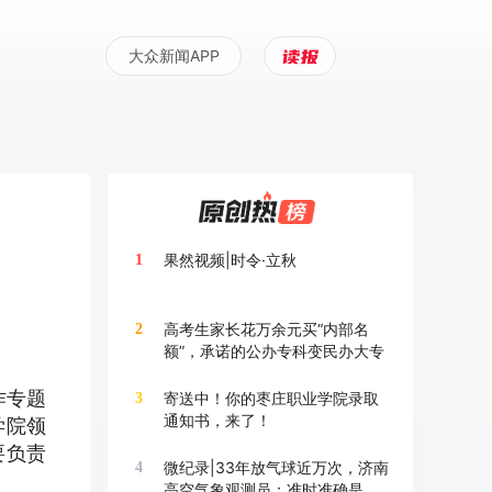
大众新闻APP
果然视频|时令·立秋
1
高考生家长花万余元买“内部名
2
额”，承诺的公办专科变民办大专
作专题
寄送中！你的枣庄职业学院录取
3
通知书，来了！
学院领
要负责
微纪录|33年放气球近万次，济南
4
高空气象观测员：准时准确是底