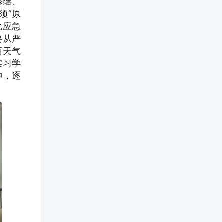
修缮、
须”原
化应急
要从严
雨天气
实习学
神，逐