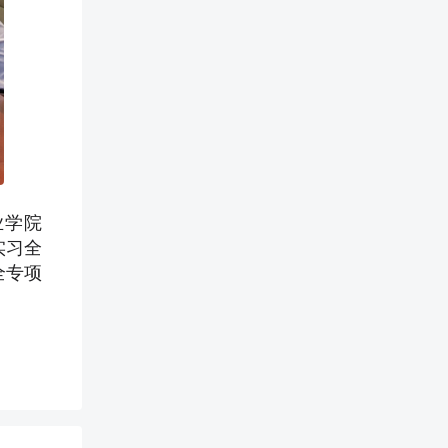
业学院
实习全
全专项
。