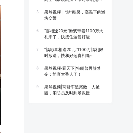
线
果然视频｜“站”酷暑，高温下的潍
5
坊交警
“喜相逢20元”游戏带着1100万大
6
礼来了，快接住这份好运！
“福彩喜相逢20元”1100万福利限
7
时放送，快和好运喜相逢~
果然视频·看天下|特朗普再签禁
8
令：简直太丢人了！
果然视频|两货车追尾致一人被
9
困，消防员及时到场救援