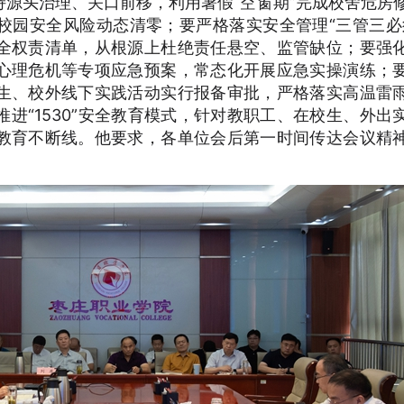
头治理、关口前移，利用暑假“空窗期”完成校舍危房
校园安全风险动态清零；要严格落实安全管理“三管三必
全权责清单，从根源上杜绝责任悬空、监管缺位；要强
心理危机等专项应急预案，常态化开展应急
实操
演练；
生、校外线下实践活动实行报备审批，严格落实高温雷
进“1530”安全教育模式，针对教职工、在校生、外出
教育不断线。他要求，各单位会后第一时间传达会议精