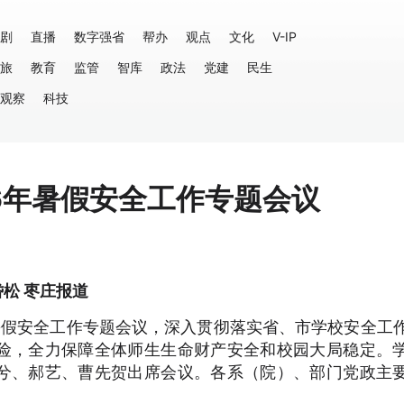
剧
直播
数字强省
帮办
观点
文化
V-IP
旅
教育
监管
智库
政法
党建
民生
观察
科技
6年暑假安全工作专题会议
松 枣庄报道
暑假安全工作专题会议，深入贯彻落实省、市学校安全工
险，全力保障全体师生生命财产安全和校园大局稳定。
兮、郝艺、曹先贺出席会议。各系（院）、部门党政主