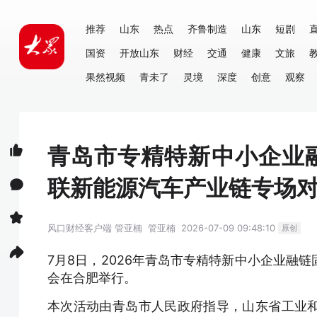
推荐
山东
热点
齐鲁制造
山东
短剧
国资
开放山东
财经
交通
健康
文旅
果然视频
青未了
灵境
深度
创意
观察
青岛市专精特新中小企业
联新能源汽车产业链专场
风口财经客户端
管亚楠
管亚楠
2026-07-09 09:48:10
原创
7月8日，2026年青岛市专精特新中小企业融
会在合肥举行。
本次活动由青岛市人民政府指导，山东省工业