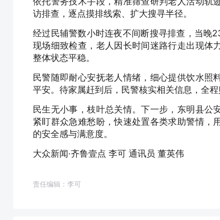
依托警务技术手段，精准筛查研判老人活动轨
访排查，逐点摸排线索、扩大搜寻半径。
经过民辅警数小时连夜不间断搜寻排查，当晚2
现场细致检查，老人因长时间迷路行走出现体
整体状态平稳。
民警随即耐心安抚老人情绪，细心提供饮水照
平安。待家属赶到后，民警核实相关信息，全程
民生无小事，枝叶总关情。下一步，东明县公
紧盯群众急难愁盼，快速处置各类求助警情，
的安全感与满意度。
大众新闻·齐鲁壹点 李可 通讯员 董英伟
责任编辑：李可