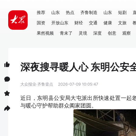
推荐
山东
热点
齐鲁制造
山东
短剧
国资
开放山东
财经
交通
健康
文旅
果然视频
青未了
灵境
深度
创意
观察
深夜搜寻暖人心 东明公安
大众报业·齐鲁壹点
2026-07-09 10:05:47
近日，东明县公安局大屯派出所快速处置一起
与暖心守护帮助群众阖家团圆。