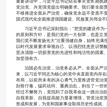
重要讲话中，习近平总书记站在事关党长期执
党治党、兴党强党提出明确要求。我们要全面
不移推进全面从严治党，确保党永远不变质不
国式现代化全面推进强国建设、民族复兴伟业不
习近平总书记深刻指出：“把党的建设作为
的原则和方针，是我们党的一大创举，也是立党
我们党不断发扬光大“注重强健自身，始终充满
以时代发展要求审视自己、以强烈忧患意识警
坚决清除一切损害党的先进性和纯洁性的因素
加坚强有力。
治国必先治党，治党务必从严。全面从严
来，以习近平同志为核心的党中央直面党内存在
布局，以前所未有的决心勇气力度推进管党治
刮骨疗毒，猛药祛疴、重典治乱，刹住了一些
经过不懈努力，党找到了自我革命这一跳出治
自我革新、自我提高能力显著增强，管党治党
形成和发展，为党和国家事业取得历史性成就、