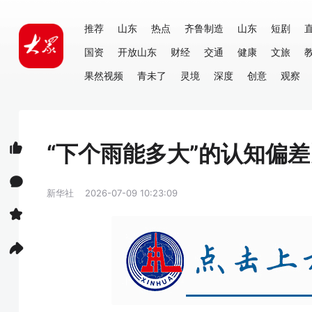
推荐
山东
热点
齐鲁制造
山东
短剧
国资
开放山东
财经
交通
健康
文旅
果然视频
青未了
灵境
深度
创意
观察
“下个雨能多大”的认知偏
新华社
2026-07-09 10:23:09