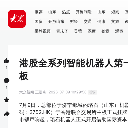
推荐
山东
热点
齐鲁制造
山东
短剧
国资
开放山东
财经
交通
健康
文旅
果然视频
青未了
灵境
深度
创意
观察
港股全系列智能机器人第
1
板
1
大众新闻
王浩奇
2026-07-09 10:29:58
现场
7月9日，总部位于济宁邹城的珞石（山东）机
码：3752.HK）于香港联合交易所主板正式挂
市锣声响起，珞石机器人正式开启借助国际资本